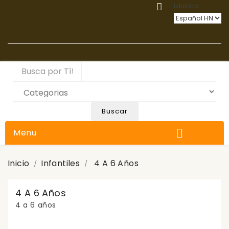
Idioma:

Buscar
Menu

Inicio
Infantiles
4 A 6 Años
4 A 6 Años
4 a 6 años