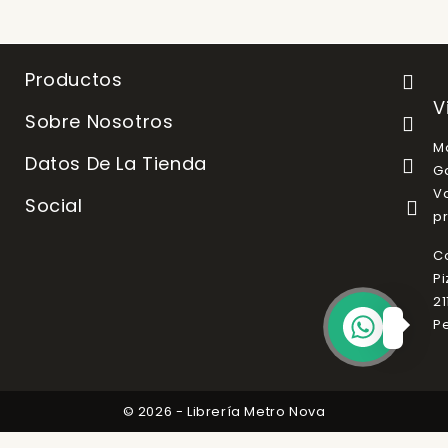
Productos

V
Sobre Nosotros

Ma
Datos De La Tienda

Ga
Va
Social

pr
C
Pi
21
P
© 2026 - Librería Metro Nova