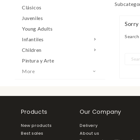
Subcatego
Clásicos
Juveniles
Sorry
Young Adults
Search 
Infantiles

Children

Pintura y Arte
More

Products
Our Company
New products
Delivery
Best sales
About us