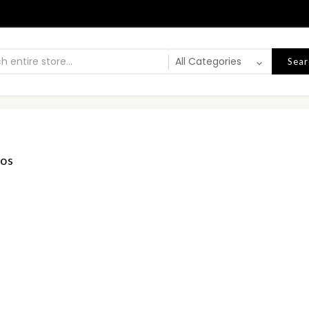
Sear
ños
s