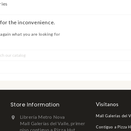
ries
 for the inconvenience.
again what you are looking for
Store Information
Visítanos
Mall Galerías del V
Librería Metro Nova

Mall Galerías del Valle, primer
Contiguo a Pizza 
piso contiguo a Pizza Hut