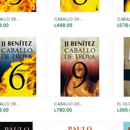
LLO DE...
CABALLO DE...
CABAL
e
Price
Price
8.00
L498.00
L578.
LLO DE...
CABALLO DE...
EL OLO
e
Price
Price
8.00
L780.00
L365.