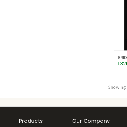
BRI
Pric
L32
Showing 
Products
Our Company