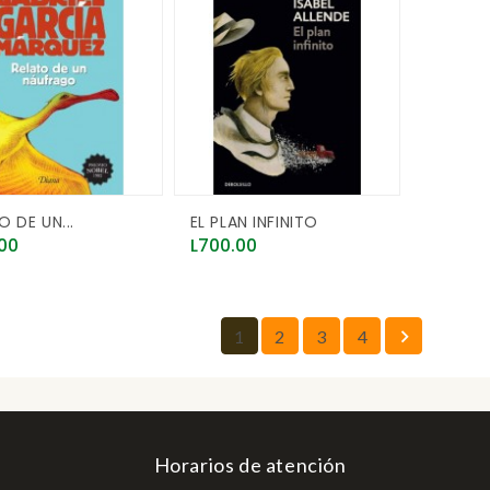
O DE UN...
EL PLAN INFINITO
Price
00
L700.00

1
2
3
4
Horarios de atención