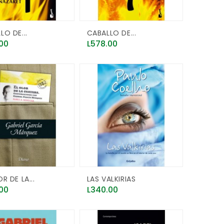
LO DE...
CABALLO DE...
Price
00
L578.00
R DE LA...
LAS VALKIRIAS
Price
00
L340.00