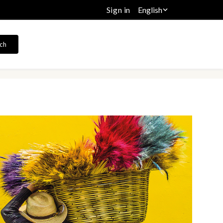
Sign in
English

ch