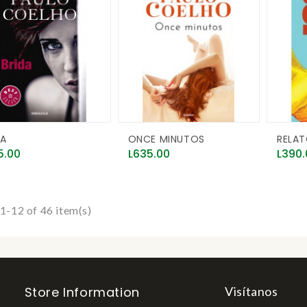
DA
ONCE MINUTOS
RELAT
e
Price
Price
5.00
L635.00
L390.
1-12 of 46 item(s)
Store Information
Visítanos