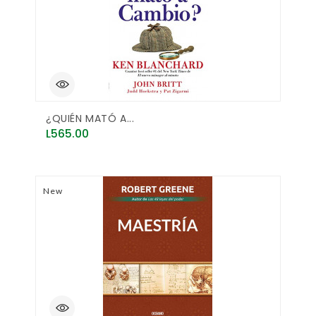
¿QUIÉN MATÓ A...
Price
L565.00
New