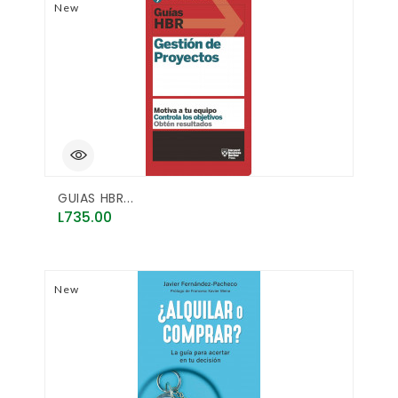
New
GUIAS HBR...
Price
L735.00
New