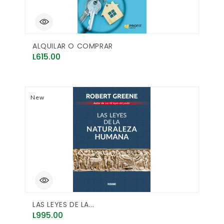
ALQUILAR O COMPRAR
Price
L615.00
New
LAS LEYES DE LA...
Price
L995.00