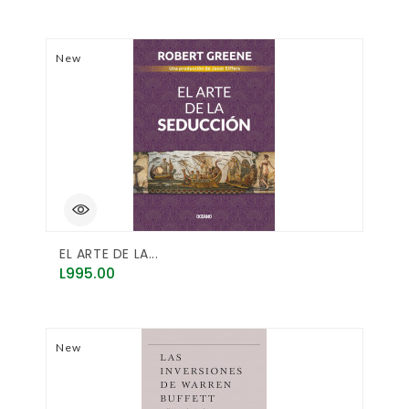
New
EL ARTE DE LA...
Price
L995.00
New