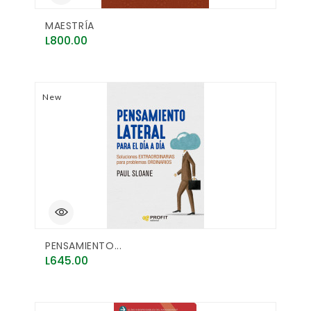
MAESTRÍA
Price
L800.00
New
PENSAMIENTO...
Price
L645.00