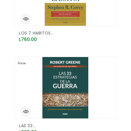
LOS 7 HABITOS...
Price
L760.00
New
LAS 33...