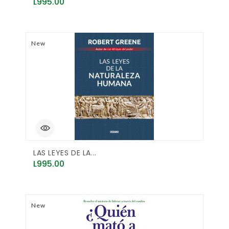
Price
L995.00
New
LAS LEYES DE LA...
Price
L995.00
New