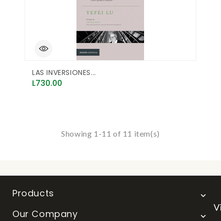
LAS INVERSIONES...
Price
L730.00
Showing 1-11 of 11 item(s)
Products

V
Our Company
