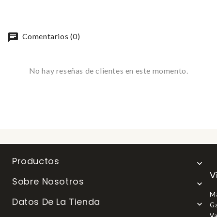
chat
Comentarios (0)
No hay reseñas de clientes en este momento.
Productos

V
Sobre Nosotros

Ma
Datos De La Tienda

Ga
Va