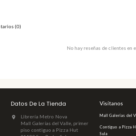
arios (0)
No hay reseñas de clientes en
Datos De La Tienda
Visítanos
Mall Galerías del V
Librería Metro Nova

Mall Galerías del Valle, primer
Contiguo a Pizza 
piso contiguo a Pizza Hut
Sula