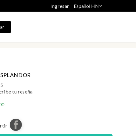
Ingresar
Español HN

ar
ESPLANDOR
 S
cribe tu reseña
00
tir