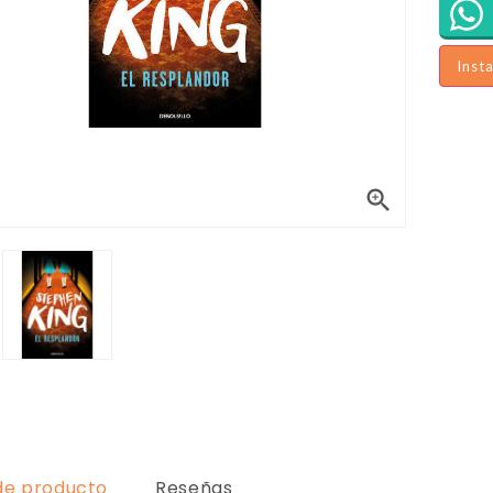
Inst

de producto
Reseñas