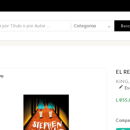
Busc
EL R
vo
KING,

Es
L 855,
Compar