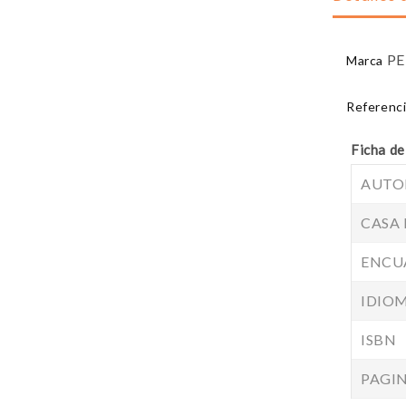
P
Marca
Referenc
Ficha de
AUTO
CASA 
ENCU
IDIO
ISBN
PAGI