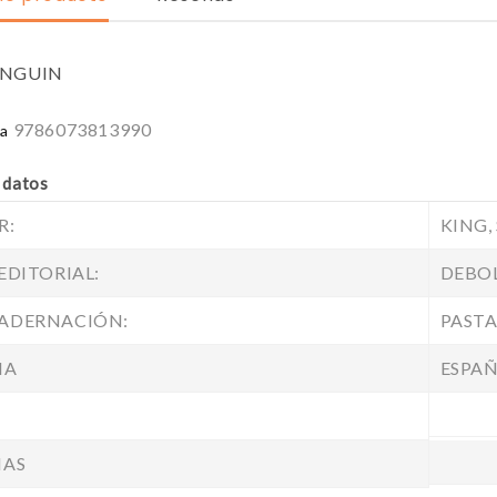
ENGUIN
9786073813990
ia
 datos
R:
KING, 
EDITORIAL:
DEBOL
ADERNACIÓN:
PASTA
MA
ESPA
NAS