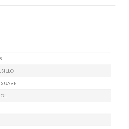
S
SILLO
 SUAVE
ÑOL