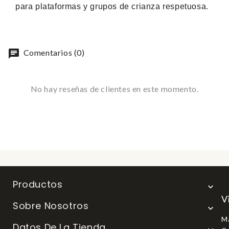
para plataformas y grupos de crianza respetuosa.
chat
Comentarios (0)
No hay reseñas de clientes en este momento.
Productos

V
Sobre Nosotros

Ma
Datos De La Tienda