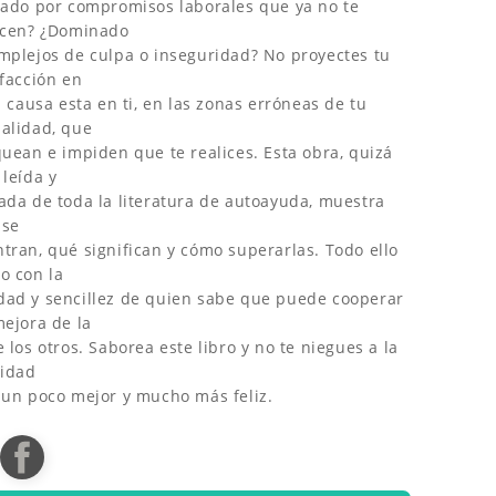
zado por compromisos laborales que ya no te
acen? ¿Dominado
mplejos de culpa o inseguridad? No proyectes tu
sfacción en
la causa esta en ti, en las zonas erróneas de tu
alidad, que
quean e impiden que te realices. Esta obra, quizá
 leída y
ada de toda la literatura de autoayuda, muestra
 se
tran, qué significan y cómo superarlas. Todo ello
o con la
ad y sencillez de quien sabe que puede cooperar
mejora de la
e los otros. Saborea este libro y no te niegues a la
lidad
 un poco mejor y mucho más feliz.