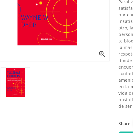
Parali
satisf
por co
insati
otro, 
person
te blo
la más

respet
dónde
encuen
contad
amenid
en la 
vida d
posibi
de ser
Share