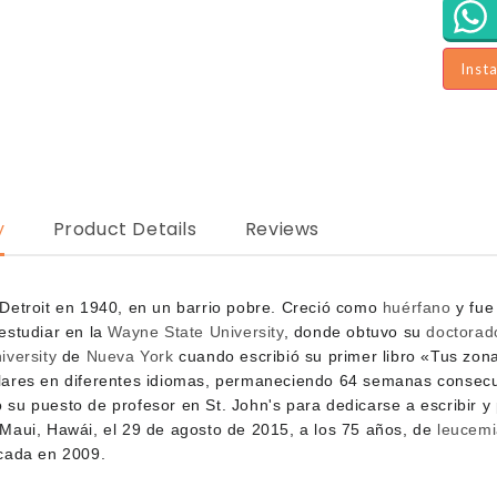
Inst
y
Product Details
Reviews
Detroit en 1940, en un barrio pobre. Creció como
huérfano
y fue
estudiar en la
Wayne State University
, donde obtuvo su
doctorad
iversity
de
Nueva York
cuando escribió su primer libro «Tus zon
lares en diferentes idiomas, permaneciendo 64 semanas consec
su puesto de profesor en St. John's para dedicarse a escribir y
Maui, Hawái, el 29 de agosto de 2015, a los 75 años, de
leucemia
cada en 2009.