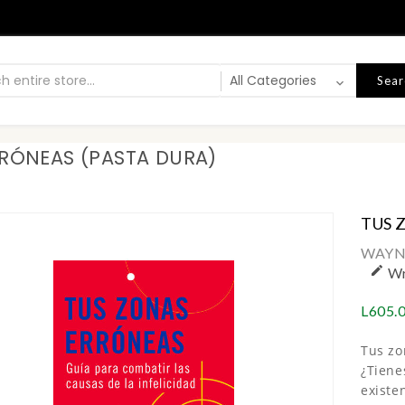
Sear
RÓNEAS (PASTA DURA)
TUS 
WAYN

Wr
L605.
Tus zo
¿Tiene
existen