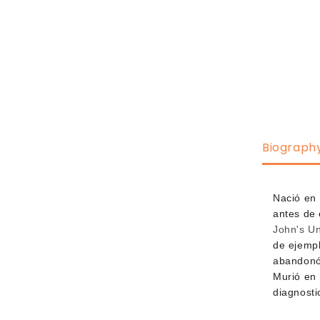
Biograph
Nació en 
antes de 
John's Un
de ejemp
abandonó 
Murió en 
diagnosti