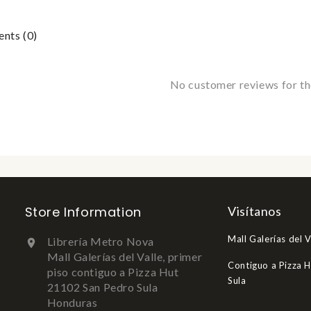
ts (0)
No customer reviews for t
Store Information
Visítanos
Mall Galerías del V
Librería Metro Nova

Mall Galerías del Valle, primer
Contiguo a Pizza 
piso contiguo a Pizza Hut
Sula
21102 San Pedro Sula
Honduras