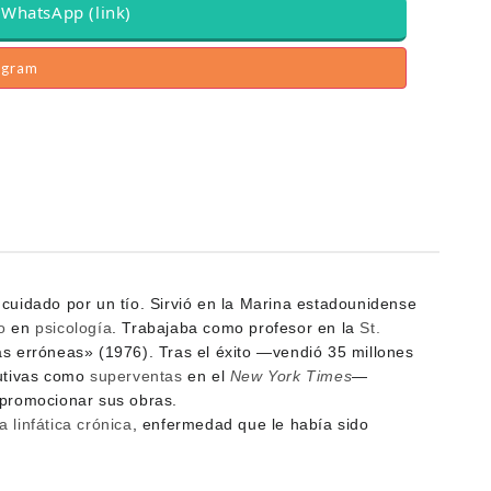
WhatsApp (link)
agram
 cuidado por un tío. Sirvió en la Marina estadounidense
o
en
psicología
. Trabajaba como profesor en la
St.
as erróneas» (1976). Tras el éxito —vendió 35 millones
utivas como
superventas
en el
New York Times
—
 promocionar sus obras.
 linfática crónica
, enfermedad que le había sido