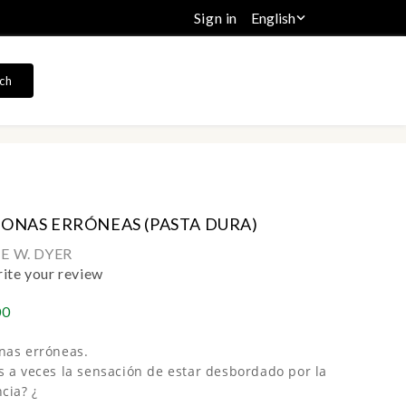
Sign in
English

ch
ZONAS ERRÓNEAS (PASTA DURA)
E W. DYER
ite your review
00
nas erróneas.
s a veces la sensación de estar desbordado por la
cia? ¿