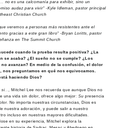
... no es una calcomanía para exhibir, sino un
miso audaz para vivir" -Kyle Idleman, pastor principal
theast Christian Church
que veremos a personas más resistentes ante el
ento gracias a este gran libro" -Bryan Loritts, pastor
eñanza en The Summit Church
ucede cuando la prueba resulta positiva? ¿La
ón se acaba? ¿El sueño no se cumple? ¿Los
 no avanzan? En medio de la confusión, el dolor
ra, nos preguntamos en qué nos equivocamos.
está haciendo Dios?
si...,
Mitchel Lee nos recuerda que aunque Dios no
e una vida sin dolor, ofrece algo mejor:
Su
presencia
olor. No importa nuestras circunstancias, Dios es
de nuestra adoración, y puede salir a nuestro
tro incluso en nuestras mayores dificultades.
ose en su experiencia, Mitchel explora la
cente historia de Sadrac, Mesac y Abednego en