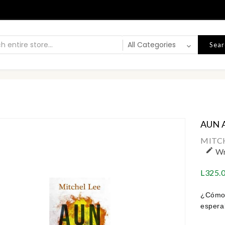
Sear
AUN AS
MITCH

Wr
L325.
¿Cómo 
espera