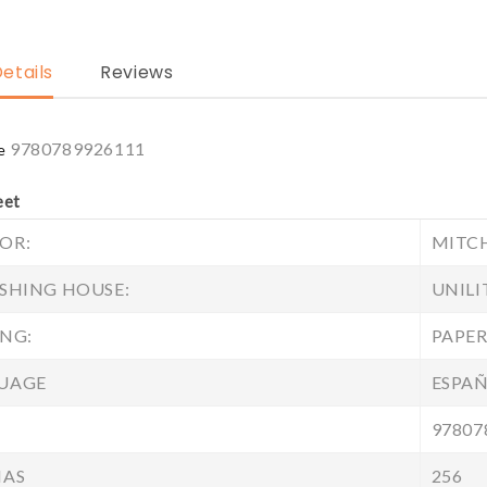
etails
Reviews
9780789926111
e
eet
OR:
MITCH
SHING HOUSE:
UNILI
NG:
PAPER
UAGE
ESPA
97807
NAS
256