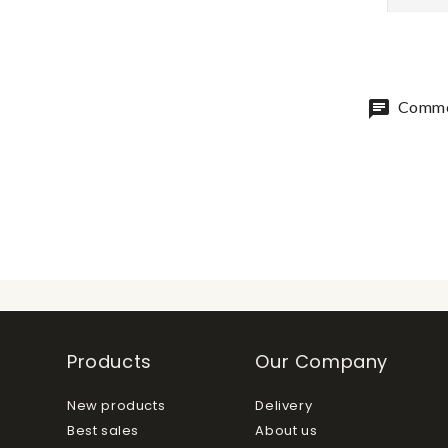
chat
Commen
Products
Our Company
New products
Delivery
Best sales
About us