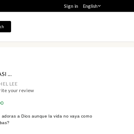
Sign in
English

ch
I ...
EL LEE
ite your review
00
adoras a Dios aunque la vida no vaya como
bas?