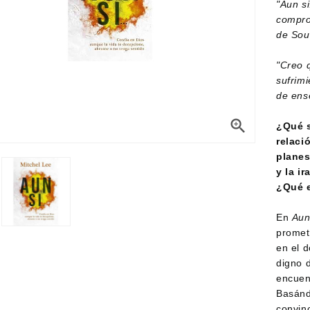
"Aun si
compro
de Sou
"Creo 
sufrimi
de ens

¿Qué s
relaci
planes
y la i
¿Qué 
En
Aun 
promet
en el d
digno 
encuen
Basánd
convin