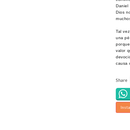
Daniel
Dios no
muchos
Tal ve
una pé
porque
valor 
devoció
causa 
Share
Inst