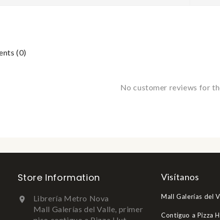
ts (0)
No customer reviews for t
Store Information
Visítanos
Mall Galerías del V
Librería Metro Nova

Mall Galerías del Valle, primer
Contiguo a Pizza 
piso contiguo a Pizza Hut