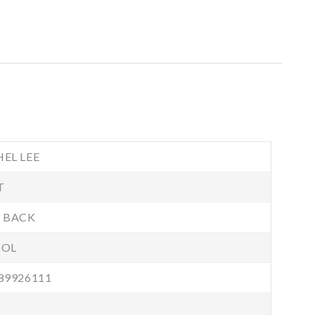
EL LEE
T
 BACK
ÑOL
89926111