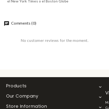
el New York Times o el Boston Globe
chat
Comments (0)
No customer reviews for the moment.
Products

V
Our Company

Ma
Store Information

Ga