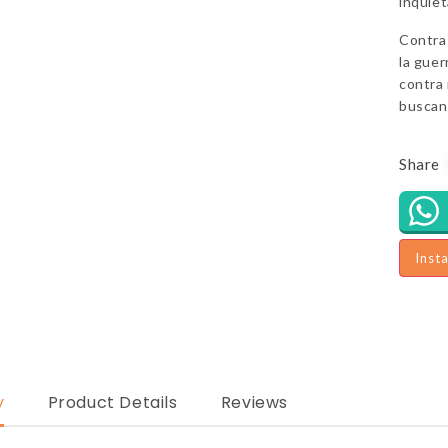
inquie
Contra
la guer
contra
buscan 
Share
Inst
y
Product Details
Reviews