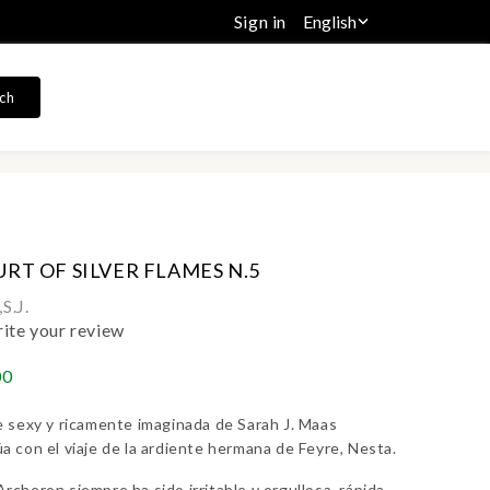
Sign in
English

ch
URT OF SILVER FLAMES N.5
S.J.
ite your review
00
e sexy y ricamente imaginada de Sarah J. Maas
a con el viaje de la ardiente hermana de Feyre, Nesta.
rcheron siempre ha sido irritable y orgullosa, rápida