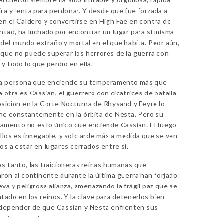
 ira y lenta para perdonar. Y desde que fue forzada a
en el Caldero y convertirse en High Fae en contra de
ntad, ha luchado por encontrar un lugar para sí misma
del mundo extraño y mortal en el que habita. Peor aún,
que no puede superar los horrores de la guerra con
y todo lo que perdió en ella.
ca persona que enciende su temperamento más que
 otra es Cassian, el guerrero con cicatrices de batalla
sición en la Corte Nocturna de Rhysand y Feyre lo
ne constantemente en la órbita de Nesta. Pero su
amento no es lo único que enciende Cassian. El fuego
llos es innegable, y solo arde más a medida que se ven
os a estar en lugares cerrados entre sí.
s tanto, las traicioneras reinas humanas que
ron al continente durante la última guerra han forjado
va y peligrosa alianza, amenazando la frágil paz que se
tado en los reinos. Y la clave para detenerlos bien
 depender de que Cassian y Nesta enfrenten sus