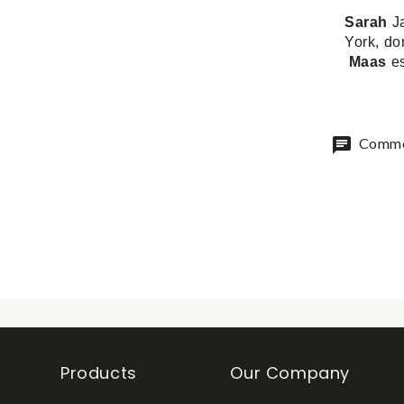
Sarah
J
York, do
Maas
es
chat
Commen
Products
Our Company