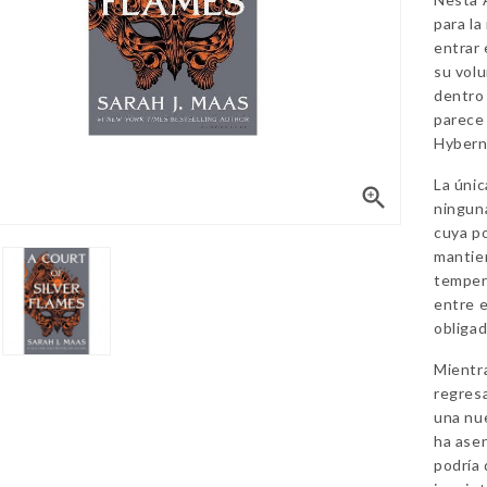
para la
entrar 
su volu
dentro 
parece 
Hybern 
La úni

ninguna
cuya po
mantie
temper
entre e
obligad
Mientra
regresa
una nue
ha asen
podría