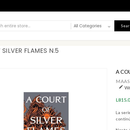
Sear
 SILVER FLAMES N.5
A CO
MAAS,

Wr
L815.
La seri
continú
Nesta A